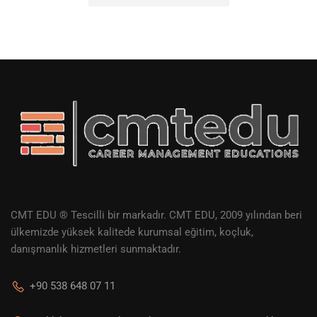
CMT EDU ® Tescilli bir markadır. CMT EDU, 2009 yılından beri
ülkemizde yüksek kalitede kurumsal eğitim, koçluk,
danışmanlık hizmetleri sunmaktadır.
+90 538 648 07 11