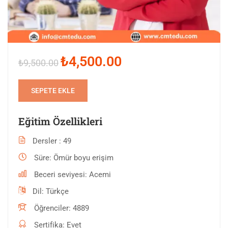
₺4,500.00
₺9,500.00
SEPETE EKLE
Eğitim Özellikleri
Dersler
49
Süre
Ömür boyu erişim
Beceri seviyesi
Acemi
Dil
Türkçe
Öğrenciler
4889
Sertifika
Evet