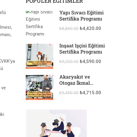
POPÜLER EĞITIMLER
Yapı Sıvacı Eğitimi
rlü
Sertifika Programı
ilmesi,
₺4,420.00
₺8,860.00
nması,
İnşaat İşçisi Eğitimi
Sertifika Programı
z KVKK’ya
₺4,590.00
₺9,200.00
cü
Akaryakıt ve
Otogaz İkmal
 ve
Dolum Elemanı
₺4,715.00
₺9,450.00
Eğitimi Sertifika
Programı
uki