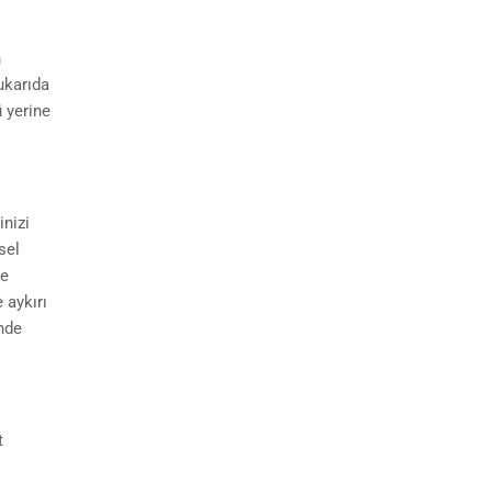
n
yukarıda
 yerine
inizi
sel
de
 aykırı
inde
t