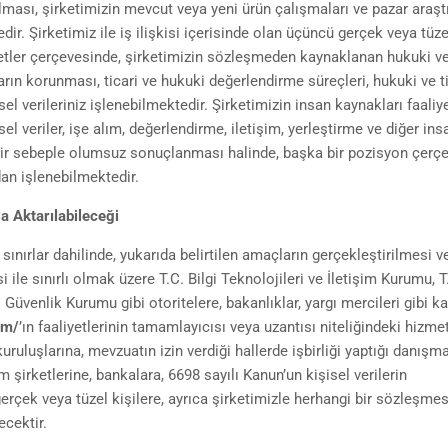
lması, şirketimizin mevcut veya yeni ürün çalışmaları ve pazar araş
dir. Şirketimiz ile iş ilişkisi içerisinde olan üçüncü gerçek veya tüzel
iyetler çerçevesinde, şirketimizin sözleşmeden kaynaklanan hukuki ve
arın korunması, ticari ve hukuki değerlendirme süreçleri, hukuki ve t
sel verileriniz işlenebilmektedir. Şirketimizin insan kaynakları faaliye
sel veriler, işe alım, değerlendirme, iletişim, yerleştirme ve diğer ins
 bir sebeple olumsuz sonuçlanması halinde, başka bir pozisyon çerç
dan işlenebilmektedir.
a Aktarılabileceği
 sınırlar dahilinde, yukarıda belirtilen amaçların gerçekleştirilmesi ve 
 ile sınırlı olmak üzere T.C. Bilgi Teknolojileri ve İletişim Kurumu, T
l Güvenlik Kurumu gibi otoritelere, bakanlıklar, yargı mercileri gibi 
om/
’ın faaliyetlerinin tamamlayıcısı veya uzantısı niteliğindeki hizmet
uruluşlarına, mevzuatın izin verdiği hallerde işbirliği yaptığı danışm
 şirketlerine, bankalara, 6698 sayılı Kanun’un kişisel verilerin
gerçek veya tüzel kişilere, ayrıca şirketimizle herhangi bir sözleşme
ecektir.