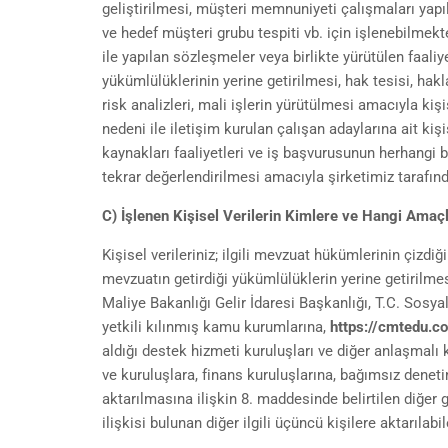
geliştirilmesi, müşteri memnuniyeti çalışmaları yapı
ve hedef müşteri grubu tespiti vb. için işlenebilmekte
ile yapılan sözleşmeler veya birlikte yürütülen faal
yükümlülüklerinin yerine getirilmesi, hak tesisi, hakl
risk analizleri, mali işlerin yürütülmesi amacıyla kişi
nedeni ile iletişim kurulan çalışan adaylarına ait kişi
kaynakları faaliyetleri ve iş başvurusunun herhangi
tekrar değerlendirilmesi amacıyla şirketimiz tarafın
C) İşlenen Kişisel Verilerin Kimlere ve Hangi Amaçl
Kişisel verileriniz; ilgili mevzuat hükümlerinin çizdiği
mevzuatın getirdiği yükümlülüklerin yerine getirilmesi
Maliye Bakanlığı Gelir İdaresi Başkanlığı, T.C. Sosya
yetkili kılınmış kamu kurumlarına,
https://cmtedu.c
aldığı destek hizmeti kuruluşları ve diğer anlaşmalı k
ve kuruluşlara, finans kuruluşlarına, bağımsız denetim
aktarılmasına ilişkin 8. maddesinde belirtilen diğer 
ilişkisi bulunan diğer ilgili üçüncü kişilere aktarılabil