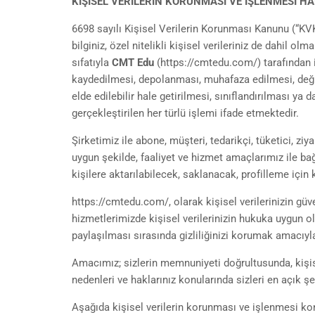
KİŞİSEL VERİLERİN KORUNMASI VE İŞLENMESİ 
6698 sayılı Kişisel Verilerin Korunması Kanunu (“KVKK”
bilginiz, özel nitelikli kişisel verileriniz de dahil 
sıfatıyla
CMT Edu
(https://cmtedu.com/) tarafından iş
kaydedilmesi, depolanması, muhafaza edilmesi, değiş
elde edilebilir hale getirilmesi, sınıflandırılması ya
gerçekleştirilen her türlü işlemi ifade etmektedir.
Şirketimiz ile abone, müşteri, tedarikçi, tüketici, ziya
uygun şekilde, faaliyet ve hizmet amaçlarımız ile bağl
kişilere aktarılabilecek, saklanacak, profilleme için k
https://cmtedu.com/, olarak kişisel verilerinizin g
hizmetlerimizde kişisel verilerinizin hukuka uygun
paylaşılması sırasında gizliliğinizi korumak amacıyl
Amacımız; sizlerin memnuniyeti doğrultusunda, kişise
nedenleri ve haklarınız konularında sizleri en açık şe
Aşağıda kişisel verilerin korunması ve işlenmesi ko