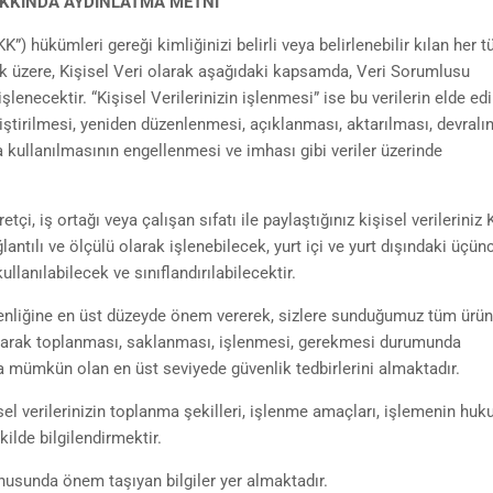
HAKKINDA AYDINLATMA METNİ
) hükümleri gereği kimliğinizi belirli veya belirlenebilir kılan her tü
olmak üzere, Kişisel Veri olarak aşağıdaki kapsamda, Veri Sorumlusu
lenecektir. “Kişisel Verilerinizin işlenmesi” ise bu verilerin elde ed
tirilmesi, yeniden düzenlenmesi, açıklanması, aktarılması, devralı
 da kullanılmasının engellenmesi ve imhası gibi veriler üzerinde
retçi, iş ortağı veya çalışan sıfatı ile paylaştığınız kişisel verilerini
antılı ve ölçülü olarak işlenebilecek, yurt içi ve yurt dışındaki üçün
ullanılabilecek ve sınıflandırılabilecektir.
üvenliğine en üst düzeyde önem vererek, sizlere sunduğumuz tüm ürün
 olarak toplanması, saklanması, işlenmesi, gerekmesi durumunda
a mümkün olan en üst seviyede güvenlik tedbirlerini almaktadır.
l verilerinizin toplanma şekilleri, işlenme amaçları, işlemenin huk
kilde bilgilendirmektir.
nusunda önem taşıyan bilgiler yer almaktadır.