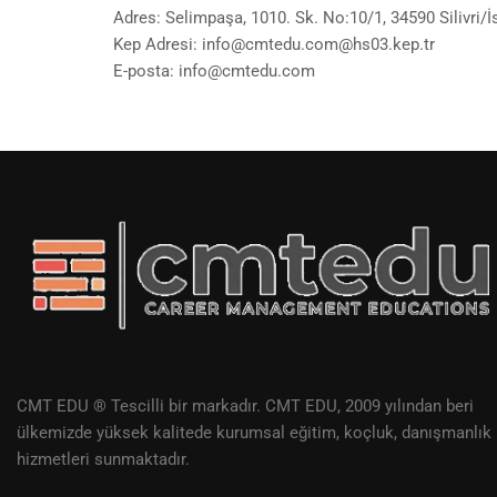
Adres: Selimpaşa, 1010. Sk. No:10/1, 34590 Silivri/İ
Kep Adresi: info@cmtedu.com@hs03.kep.tr
E-posta: info@cmtedu.com
CMT EDU ® Tescilli bir markadır. CMT EDU, 2009 yılından beri
ülkemizde yüksek kalitede kurumsal eğitim, koçluk, danışmanlık
hizmetleri sunmaktadır.