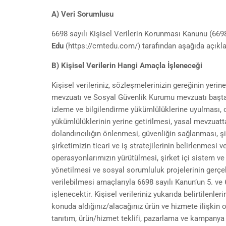
A) Veri Sorumlusu
6698 sayılı Kişisel Verilerin Korunması Kanunu (6698
Edu
(https://cmtedu.com/) tarafından aşağıda açıkl
B) Kişisel Verilerin Hangi Amaçla İşleneceği
Kişisel verileriniz, sözleşmelerinizin gereğinin yerin
mevzuatı ve Sosyal Güvenlik Kurumu mevzuatı başta 
izleme ve bilgilendirme yükümlülüklerine uyulması, o
yükümlülüklerinin yerine getirilmesi, yasal mevzuatt
dolandırıcılığın önlenmesi, güvenliğin sağlanması, şi
şirketimizin ticari ve iş stratejilerinin belirlenmesi
operasyonlarımızın yürütülmesi, şirket içi sistem v
yönetilmesi ve sosyal sorumluluk projelerinin gerçekl
verilebilmesi amaçlarıyla 6698 sayılı Kanun’un 5. ve 6
işlenecektir. Kişisel verileriniz yukarıda belirtilenle
konuda aldığınız/alacağınız ürün ve hizmete ilişkin 
tanıtım, ürün/hizmet teklifi, pazarlama ve kampanya f