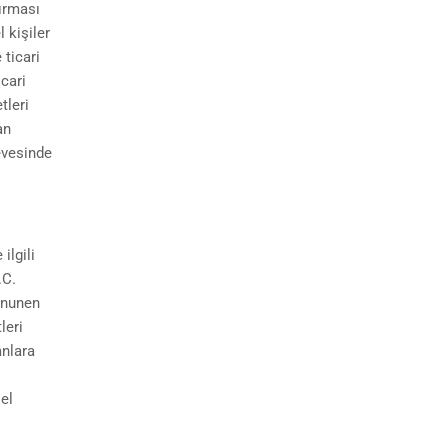
tırması
 kişiler
 ticari
icari
tleri
an
evesinde
ilgili
.C.
kanunen
leri
anlara
sel