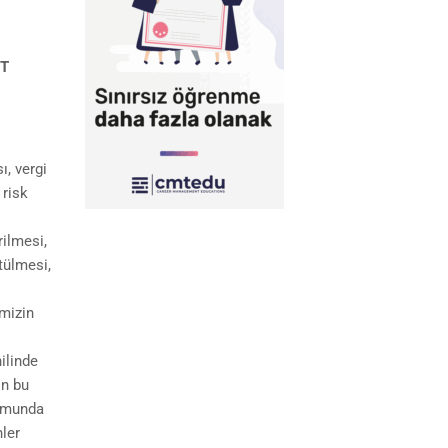
T
ı, vergi
 risk
rilmesi,
tülmesi,
imizin
ilinde
in bu
rumunda
nler