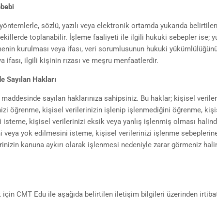
ebebi
öntemlerle, sözlü, yazılı veya elektronik ortamda yukarıda belirtile
llerde toplanabilir. İşleme faaliyeti ile ilgili hukuki sebepler ise; 
eşmenin kurulması veya ifası, veri sorumlusunun hukuki yükümlülüğünü
 ifası, ilgili kişinin rızası ve meşru menfaatlerdir.
de Sayılan Hakları
. maddesinde sayılan haklarınıza sahipsiniz. Bu haklar; kişisel veriler
izi öğrenme, kişisel verilerinizin işlenip işlenmediğini öğrenme, kişi
ni isteme, kişisel verilerinizi eksik veya yanlış işlenmiş olması halin
ni veya yok edilmesini isteme, kişisel verilerinizi işlenme sebeplerine
erinizin kanuna aykırı olarak işlenmesi nedeniyle zarar görmeniz hal
 için CMT Edu ile aşağıda belirtilen iletişim bilgileri üzerinden irtiba