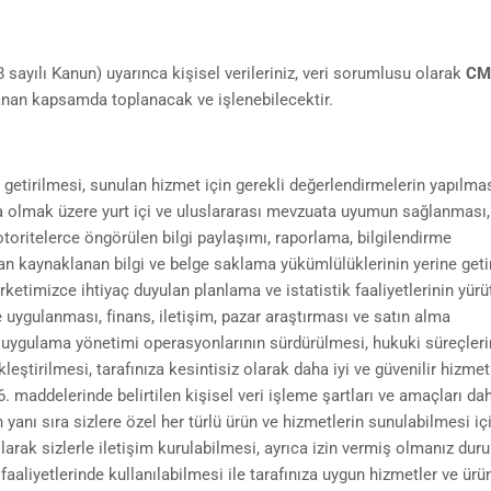
 sayılı Kanun) uyarınca kişisel verileriniz, veri sorumlusu olarak
CM
anan kapsamda toplanacak ve işlenebilecektir.
e getirilmesi, sunulan hizmet için gerekli değerlendirmelerin yapılmas
olmak üzere yurt içi ve uluslararası mevzuata uyumun sağlanması,
toritelerce öngörülen bilgi paylaşımı, raporlama, bilgilendirme
an kaynaklanan bilgi ve belge saklama yükümlülüklerinin yerine geti
rketimizce ihtiyaç duyulan planlama ve istatistik faaliyetlerinin yürü
 ve uygulanması, finans, iletişim, pazar araştırması ve satın alma
e uygulama yönetimi operasyonlarının sürdürülmesi, hukuki süreçler
eştirilmesi, tarafınıza kesintisiz olarak daha iyi ve güvenilir hizmet
. maddelerinde belirtilen kişisel veri işleme şartları ve amaçları dah
rin yanı sıra sizlere özel her türlü ürün ve hizmetlerin sunulabilmesi iç
olarak sizlerle iletişim kurulabilmesi, ayrıca izin vermiş olmanız du
aaliyetlerinde kullanılabilmesi ile tarafınıza uygun hizmetler ve ürü