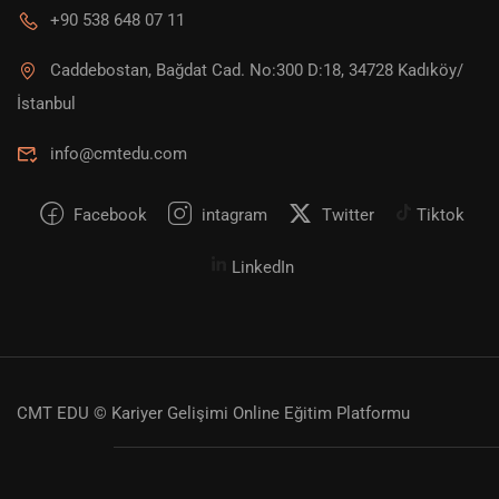
+90 538 648 07 11
Caddebostan, Bağdat Cad. No:300 D:18, 34728 Kadıköy/
İstanbul
info@cmtedu.com
Facebook
intagram
Twitter
Tiktok
LinkedIn
CMT EDU © Kariyer Gelişimi Online Eğitim Platformu