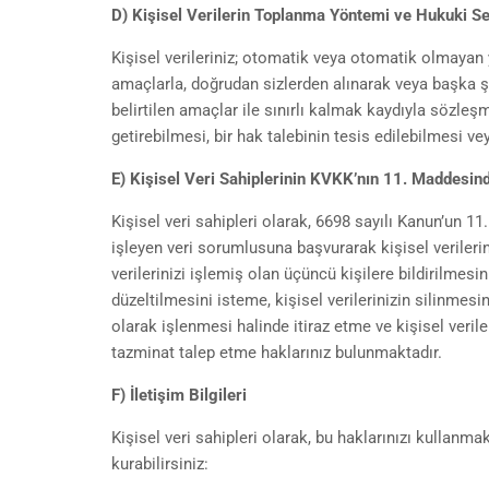
D) Kişisel Verilerin Toplanma Yöntemi ve Hukuki S
Kişisel verileriniz; otomatik veya otomatik olmayan y
amaçlarla, doğrudan sizlerden alınarak veya başka şeki
belirtilen amaçlar ile sınırlı kalmak kaydıyla sözl
getirebilmesi, bir hak talebinin tesis edilebilmesi veya
E) Kişisel Veri Sahiplerinin KVKK’nın 11. Maddesin
Kişisel veri sahipleri olarak, 6698 sayılı Kanun’un 11
işleyen veri sorumlusuna başvurarak kişisel verilerin
verilerinizi işlemiş olan üçüncü kişilere bildirilmesi
düzeltilmesini isteme, kişisel verilerinizin silinmesi
olarak işlenmesi halinde itiraz etme ve kişisel veril
tazminat talep etme haklarınız bulunmaktadır.
F) İletişim Bilgileri
Kişisel veri sahipleri olarak, bu haklarınızı kullanmak
kurabilirsiniz: