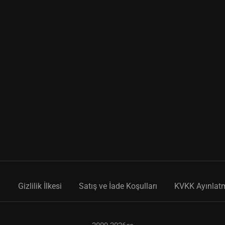
Gizlilik İlkesi
Satış ve İade Koşulları
KVKK Ayınlat