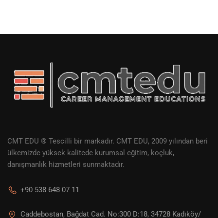
CMT EDU ® Tescilli bir markadır. CMT EDU, 2009 yılından beri
ülkemizde yüksek kalitede kurumsal eğitim, koçluk,
danışmanlık hizmetleri sunmaktadır.
+90 538 648 07 11
Caddebostan, Bağdat Cad. No:300 D:18, 34728 Kadıköy/