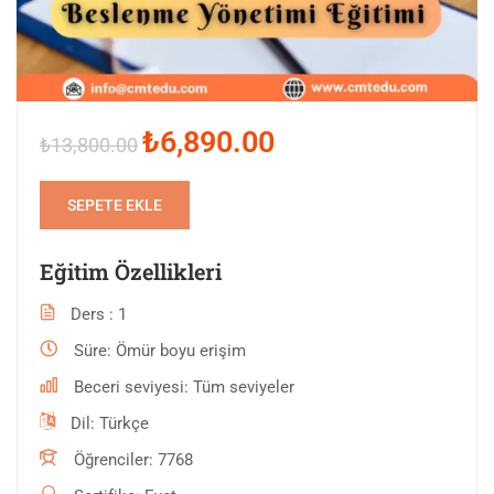
₺6,890.00
₺13,800.00
SEPETE EKLE
Eğitim Özellikleri
Ders
1
Süre
Ömür boyu erişim
Beceri seviyesi
Tüm seviyeler
Dil
Türkçe
Öğrenciler
7768