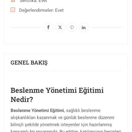
Sertifika
Evet
Değerlendirmeler
Evet
GENEL BAKIŞ
Beslenme Yönetimi Eğitimi
Nedir?
Beslenme Yönetimi Eğitimi
, sağlıklı beslenme
alışkanlıkları kazanmak ve günlük beslenme düzenini
bilinçli şekilde yönetmek isteyenler için hazırlanmış
kapsamlı bir programdır. Bu eğitim, katılımcının besinleri