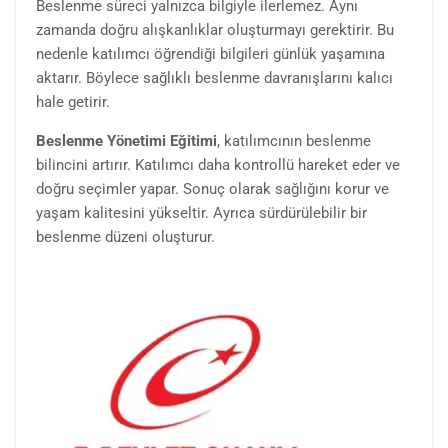
Beslenme süreci yalnızca bilgiyle ilerlemez. Aynı
zamanda doğru alışkanlıklar oluşturmayı gerektirir. Bu
nedenle katılımcı öğrendiği bilgileri günlük yaşamına
aktarır. Böylece sağlıklı beslenme davranışlarını kalıcı
hale getirir.
Beslenme Yönetimi Eğitimi
, katılımcının beslenme
bilincini artırır. Katılımcı daha kontrollü hareket eder ve
doğru seçimler yapar. Sonuç olarak sağlığını korur ve
yaşam kalitesini yükseltir. Ayrıca sürdürülebilir bir
beslenme düzeni oluşturur.