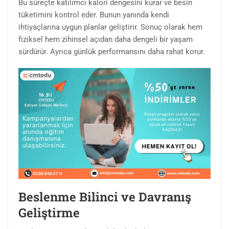
Bu süreçte katılımcı kalori dengesini kurar ve besin
tüketimini kontrol eder. Bunun yanında kendi
ihtiyaçlarına uygun planlar geliştirir. Sonuç olarak hem
fiziksel hem zihinsel açıdan daha dengeli bir yaşam
sürdürür. Ayrıca günlük performansını daha rahat korur.
Beslenme Bilinci ve Davranış
Geliştirme