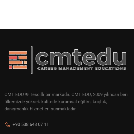
CMT EDU ® Tescilli bir markadır. CMT EDU, 2009 yılından beri
ülkemizde yüksek kalitede kurumsal eğitim, koçluk,
danışmanlık hizmetleri sunmaktadır.
+90 538 648 07 11