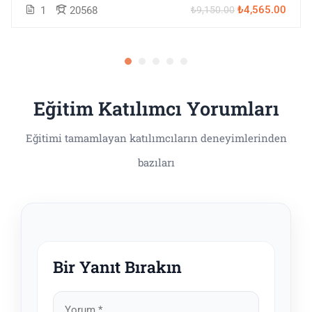
₺4,565.00
1
20568
₺9,150.00
Eğitim Katılımcı Yorumları
Bir Yanıt Bırakın