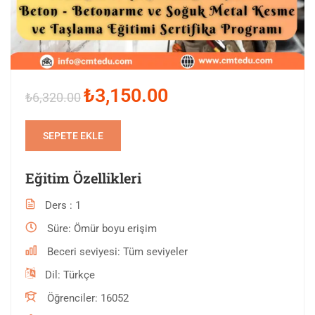
₺3,150.00
₺6,320.00
SEPETE EKLE
Eğitim Özellikleri
Ders
1
Süre
Ömür boyu erişim
Beceri seviyesi
Tüm seviyeler
Dil
Türkçe
Öğrenciler
16052