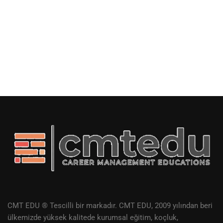
CMT EDU ® Tescilli bir markadır. CMT EDU, 2009 yılından beri
ülkemizde yüksek kalitede kurumsal eğitim, koçluk,