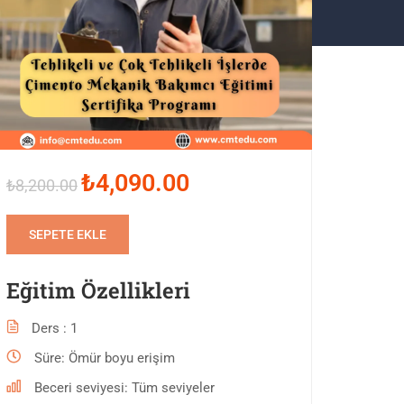
₺4,090.00
₺8,200.00
SEPETE EKLE
Eğitim Özellikleri
Ders
1
Süre
Ömür boyu erişim
Beceri seviyesi
Tüm seviyeler