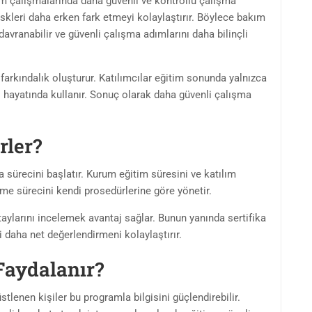
m çalışmalarında daha güvenli ve kontrollü çalışma
iskleri daha erken fark etmeyi kolaylaştırır. Böylece bakım
avranabilir ve güvenli çalışma adımlarını daha bilinçli
arkındalık oluşturur. Katılımcılar eğitim sonunda yalnızca
ş hayatında kullanır. Sonuç olarak daha güvenli çalışma
rler?
a sürecini başlatır. Kurum eğitim süresini ve katılım
rme sürecini kendi prosedürlerine göre yönetir.
ylarını incelemek avantaj sağlar. Bunun yanında sertifika
 daha net değerlendirmeni kolaylaştırır.
Faydalanır?
lenen kişiler bu programla bilgisini güçlendirebilir.