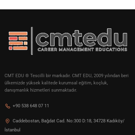
CMT EDU ® Tescilli bir markadır. CMT EDU, 2009 yılından beri
ülkemizde yüksek kalitede kurumsal eğitim, koçluk,
danışmanlık hizmetleri sunmaktadır.
+90 538 648 07 11
Caddebostan, Bağdat Cad. No:300 D:18, 34728 Kadıköy/
İstanbul