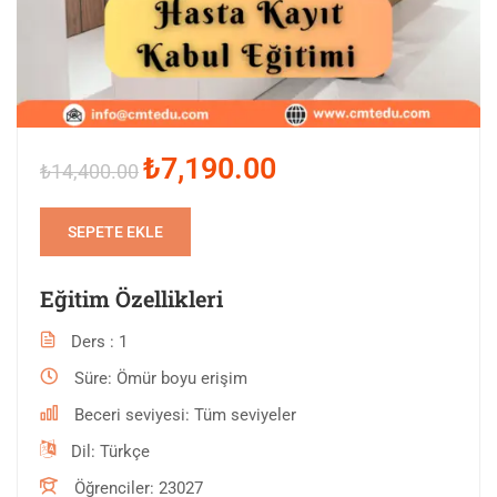
₺7,190.00
₺14,400.00
SEPETE EKLE
Eğitim Özellikleri
Ders
1
Süre
Ömür boyu erişim
Beceri seviyesi
Tüm seviyeler
Dil
Türkçe
Öğrenciler
23027