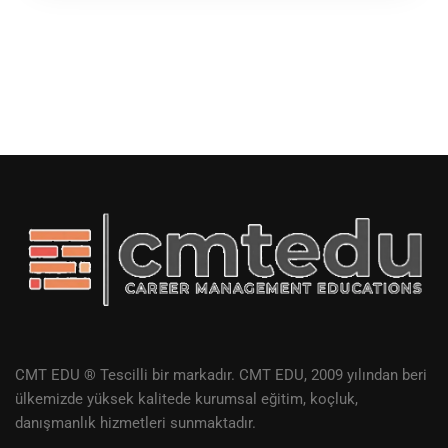
CMT EDU ® Tescilli bir markadır. CMT EDU, 2009 yılından beri
ülkemizde yüksek kalitede kurumsal eğitim, koçluk,
danışmanlık hizmetleri sunmaktadır.