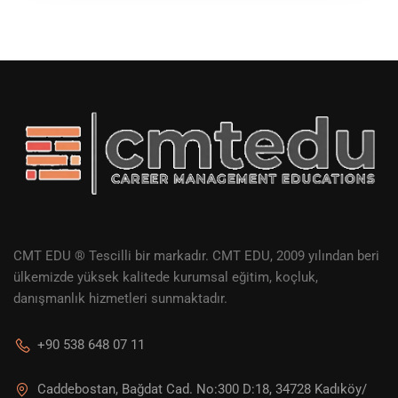
CMT EDU ® Tescilli bir markadır. CMT EDU, 2009 yılından beri
ülkemizde yüksek kalitede kurumsal eğitim, koçluk,
danışmanlık hizmetleri sunmaktadır.
+90 538 648 07 11
Caddebostan, Bağdat Cad. No:300 D:18, 34728 Kadıköy/