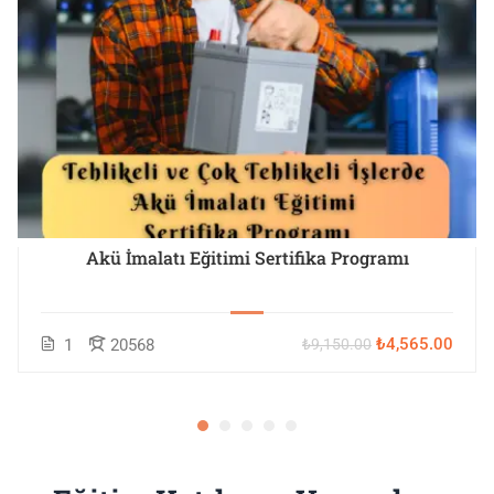
Akü İmalatı Eğitimi Sertifika Programı
₺4,565.00
1
20568
₺9,150.00